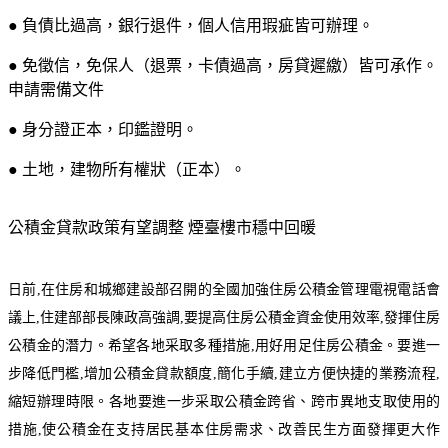
● 負債比過高，銀行退件，個人信用瑕疵皆可辦理。
● 免徵信，免保人（退票，卡債過高，房貸遲繳）皆可承作。
申請需備文件
● 身分證正本，印鑑證明。
● 土地，建物所有權狀（正本）。
公積金貸款政策有望調整 煙臺樓市穩中回暖
日前,在住房和城鄉建設部召開的全國加強住房公積金管理電視電話會
議上,住建部部長陳政高強調,要提高住房公積金資金使用效率,發揮住房
公積金的潛力。希望各地采取多種措施,用好用足住房公積金。要進一
步降低門檻,增加公積金貸款額度,簡化手續,建立方便快捷的業務流程,
縮短辦理時限。各地要進一步采取公積金跨省、跨市異地支取使用的
措施,使公積金在支持居民基本住房需求、改善民生方面發揮更大作