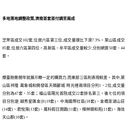
多地落地調整政策,濟南首套首付調至兩成
芝罘區成交102套,位居六區第三位,成交量環比下滑7.3%。萊山區成交
85套,位居六區第四位。高新區、牟平區成交量較少,分別網簽50套、44
套。
煙臺剛需開年就展示瞭一定的購買力,而東部三區則表現較差。其中,萊
山區祥隆·萬象城和開發區天頤酈城·時光裡兩項目分列1、2位,成交量
分別為47套、35套；福山區陽光首院成交22套排名第三。後七位的項
目分別是:越秀星匯金沙(19套)、中海國際社區(18套)、金橋澎湖山莊
(14套)、君悅灣(13套)、萬科假日潤園(11套)、樺林頤和苑(11套)、海信
天山郡(10套)。