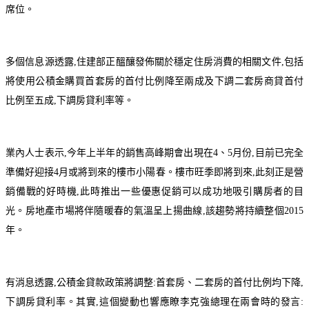
席位。
多個信息源透露,住建部正醞釀發佈關於穩定住房消費的相關文件,包括
將使用公積金購買首套房的首付比例降至兩成及下調二套房商貸首付
比例至五成,下調房貸利率等。
業內人士表示,今年上半年的銷售高峰期會出現在4、5月份,目前已完全
準備好迎接4月或將到來的樓市小陽春。樓市旺季即將到來,此刻正是營
銷備戰的好時機,此時推出一些優惠促銷可以成功地吸引購房者的目
光。房地產市場將伴隨暖春的氣溫呈上揚曲線,該趨勢將持續整個2015
年。
有消息透露,公積金貸款政策將調整:首套房、二套房的首付比例均下降,
下調房貸利率。其實,這個變動也響應瞭李克強總理在兩會時的發言: