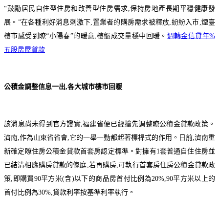
“鼓勵居民自住型住房和改善型住房需求,保持房地產長期平穩健康發
展。”在各種利好消息刺激下,置業者的購房需求被釋放,紛紛入市,煙臺
樓市感受到瞭“小陽春”的暖意,樓盤成交量穩中回暖。
週轉金信貸年%
五股房屋貸款
公積金調整信息一出,各大城市樓市回暖
該消息尚未得到官方證實,福建省便已經搶先調整瞭公積金貸款政策。
濟南,作為山東省省會,它的一舉一動都起著標桿式的作用。日前,濟南重
新確定瞭住房公積金貸款首套房認定標準。對擁有1套普通自住住房並
已結清相應購房貸款的傢庭,若再購房,可執行首套房住房公積金貸款政
策,即購買90平方米(含)以下的商品房首付比例為20%,90平方米以上的
首付比例為30%,貸款利率按基準利率執行。