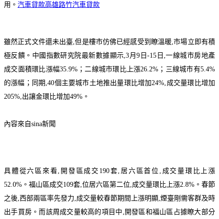
用。
汽車貸款高雄路竹汽車貸款
雖然正式文件還未出臺,但是樓市仿佛已經感受到瞭溫暖,市場立即有積
極反饋。中國指數研究院最新數據顯示,3月9日-15日,一線城市房地產
成交面積環比漲幅35.9%；二線城市環比上漲26.2%；三線城市有5.4%
的漲幅；同期,40個主要城市土地推出量環比增加24%,成交量環比增加
205%,出讓金環比增加49%。
內容來自sina新聞
具體從六區來看,開發區成交190套,居六區首位,成交量環比上漲
52.0%。福山區成交109套,位居六區第二位,成交量環比上漲2.8%。春節
之後,西部兩區率先發力,成交量較春節期間上漲明顯,煙臺剛需客群及時
出手買房。而該周成交量較高的項目中,開發區和福山區占據瞭大部分