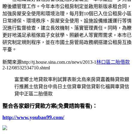
瞭後續管理工作。今年本市公租房制定並啟用新版承租合同，
加強房屋安全使用和環境治理，每月對10個已入住公租房小區
日常掃保、環境秩序、房屋安全使用、設施設備維護運行等情
況進行監督檢查，建立長效機制、落實管理責任。同時，為瞭
更好地滿足承租傢庭子女就學、照顧老人等實際需求，本市已
研究制定規則程序，並在市國土房管局政務網搭建公租房互換
平臺。
新聞來源http://tj.house.sina.com.cn/news/2013-1
林口區二胎借款
2-12/08532534710.shtml
富里鄉土地貸款率利試算表新北烏來房貸嘉義縣貸款銀
行推薦土信貸台中烏日土信貸車貸信貸彰化福興車貸信
貸中正區二胎借款
整合各家銀行貸款方案(免費諮詢看看)：
http://www.youbao99.com/