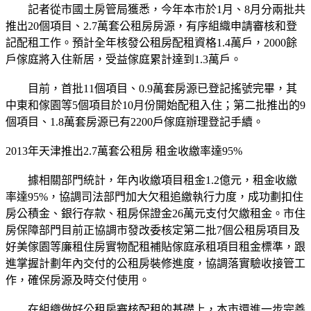
記者從市國土房管局獲悉，今年本市於1月、8月分兩批共
推出20個項目、2.7萬套公租房房源，有序組織申請審核和登
記配租工作。預計全年核發公租房配租資格1.4萬戶，2000餘
戶傢庭將入住新居，受益傢庭累計達到1.3萬戶。
目前，首批11個項目、0.9萬套房源已登記搖號完畢，其
中東和傢園等5個項目於10月份開始配租入住；第二批推出的9
個項目、1.8萬套房源已有2200戶傢庭辦理登記手續。
2013年天津推出2.7萬套公租房 租金收繳率達95%
據相關部門統計，年內收繳項目租金1.2億元，租金收繳
率達95%，協調司法部門加大欠租追繳執行力度，成功劃扣住
房公積金、銀行存款、租房保證金26萬元支付欠繳租金。市住
房保障部門目前正協調市發改委核定第二批7個公租房項目及
好美傢園等廉租住房實物配租補貼傢庭承租項目租金標準，跟
進掌握計劃年內交付的公租房裝修進度，協調落實驗收接管工
作，確保房源及時交付使用。
在組織做好公租房審核配租的基礎上，本市還進一步完善