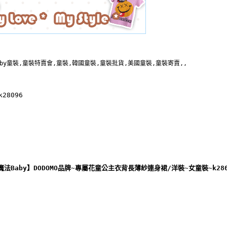
aby童裝,童裝特賣會,童裝,韓國童裝,童裝批貨,美國童裝,童裝寄賣,,
28096
魔法Baby】DODOMO品牌~專屬花童公主衣背長薄紗連身裙/洋裝~女童裝~k280