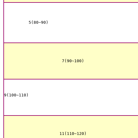
5(80~90)
7(90~100)
9(100~110)
11(110~120)