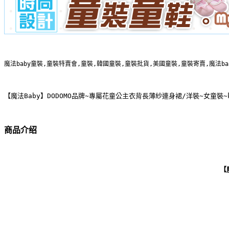
魔法baby童裝,童裝特賣會,童裝,韓國童裝,童裝批貨,美國童裝,童裝寄賣,魔法b
【魔法Baby】DODOMO品牌~專屬花童公主衣背長薄紗連身裙/洋裝~女童裝~k
商品介绍
【