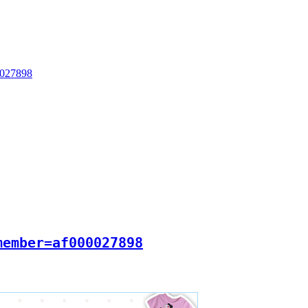
0027898
member=af000027898